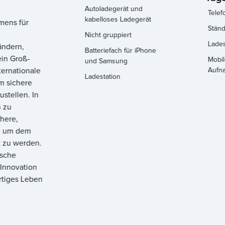
Autoladegerät und
Telef
kabelloses Ladegerät
mens für
Ständ
Nicht gruppiert
Lades
ändern,
Batteriefach für iPhone
ein Groß-
Mobil
und Samsung
ternationale
Aufn
Ladestation
m sichere
ustellen. In
n zu
here,
n, um dem
t zu werden.
ische
Innovation
rtiges Leben