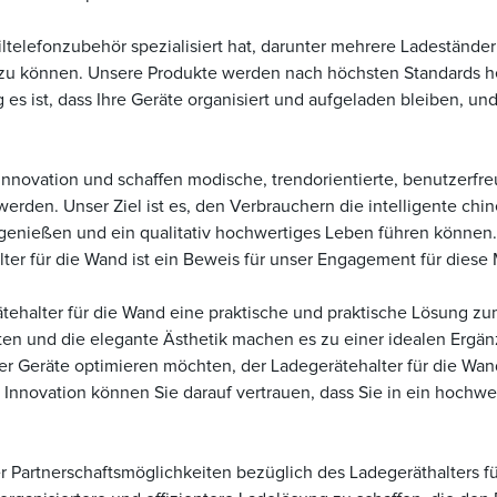
telefonzubehör spezialisiert hat, darunter mehrere Ladeständer u
en zu können. Unsere Produkte werden nach höchsten Standards h
ig es ist, dass Ihre Geräte organisiert und aufgeladen bleiben, u
ovation und schaffen modische, trendorientierte, benutzerfreu
rden. Unser Ziel ist es, den Verbrauchern die intelligente chi
nießen und ein qualitativ hochwertiges Leben führen können. 
er für die Wand ist ein Beweis für unser Engagement für diese 
ehalter für die Wand eine praktische und praktische Lösung zum 
räten und die elegante Ästhetik machen es zu einer idealen Ergä
r Geräte optimieren möchten, der Ladegerätehalter für die Wan
nnovation können Sie darauf vertrauen, dass Sie in ein hochwer
der Partnerschaftsmöglichkeiten bezüglich des Ladegeräthalters 