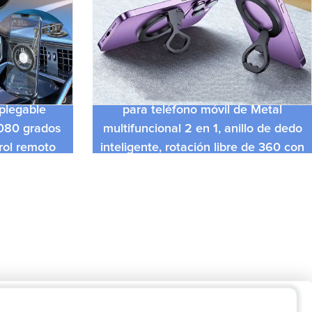
laciones
El más nuevo soporte magnético
 plegable
para teléfono móvil de Metal
1080 grados
multifuncional 2 en 1, anillo de dedo
rol remoto
inteligente, rotación libre de 360 ​​con
coche
diseño de abrebotellas