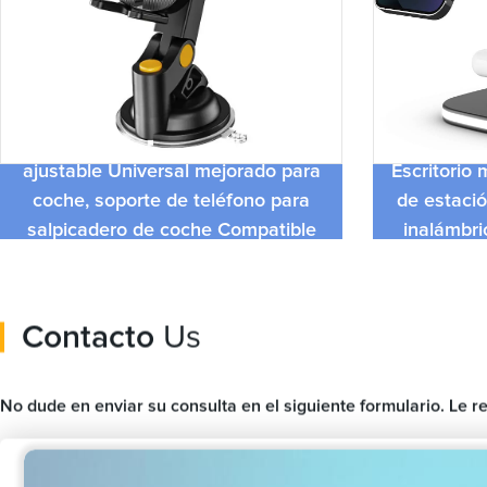
Soporte de teléfono de brazo largo
ajustable Universal mejorado para
Escritorio
coche, soporte de teléfono para
de estació
salpicadero de coche Compatible
inalámbri
con todos los teléfonos móviles
Contacto
Us
No dude en enviar su consulta en el siguiente formulario. Le