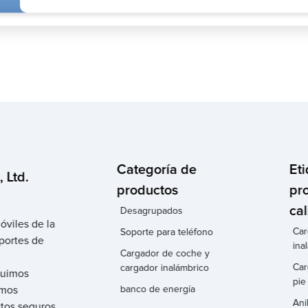
Categoría de
Et
 Ltd.
productos
pr
cal
Desagrupados
óviles de la
Car
Soporte para teléfono
portes de
ina
Cargador de coche y
Car
cargador inalámbrico
eguimos
pie
amos
banco de energía
Ani
ctos seguros