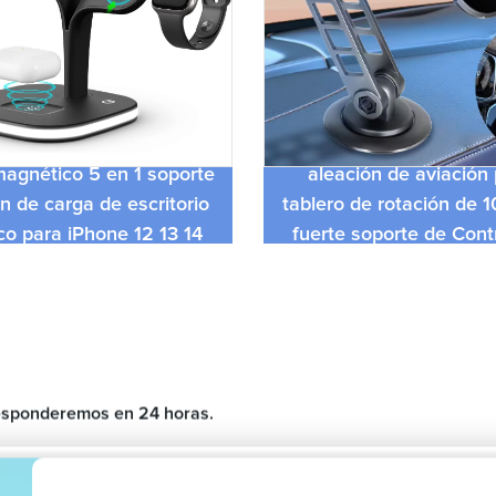
Nueva moda 3 articu
 magnético 5 en 1 soporte
aleación de aviación
n de carga de escritorio
tablero de rotación de 
co para iPhone 12 13 14
fuerte soporte de Cont
magnético para 
 responderemos en 24 horas.