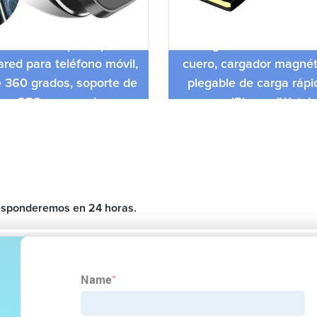
e magnético Universal de
ra coche, soporte para
Cargador inalámbrico 
ared para teléfono móvil,
cuero, cargador magnéti
 360 ​​grados, soporte de
plegable de carga ráp
ra GPS para coche para
para iPhone, iWatch
ntilación de aire
 responderemos en 24 horas.