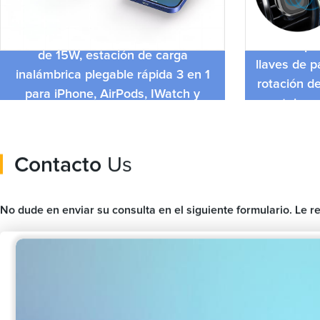
Mini soport
Base de carga magnética universal
Metal pa
de 15W, estación de carga
llaves de p
inalámbrica plegable rápida 3 en 1
rotación de
para iPhone, AirPods, IWatch y
montaje pa
teléfono
ve
Contacto
Us
No dude en enviar su consulta en el siguiente formulario. Le