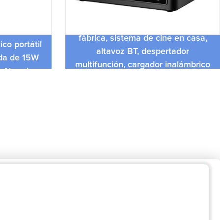
Nuevos dispositivos electrónicos de
3 en 1 de
fábrica, sistema de cine en casa,
co portátil
altavoz BT, despertador
ida de 15W
multifunción, cargador inalámbrico
, Airpod
de 15W, fecha, radio FM