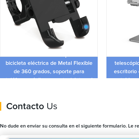
Espejo de aleación de aluminio,
Soporte de
elemento de Control de pantalla de
con rotació
bicicleta eléctrica de Metal Flexible
telescópi
de 360 ​​grados, soporte para
escritorio
teléfono móvil para motocicletas al
estable, 
aire libre
Contacto
Us
No dude en enviar su consulta en el siguiente formulario. Le