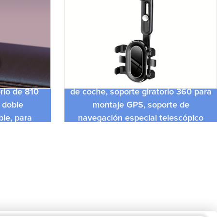
 móvil de
Soporte giratorio para teléfono móvil
orio de 810
de coche, soporte giratorio 360 para
 doble
montaje GPS, soporte de
ble, para
navegación especial telescópico
fono móvil
ajustable para espejo retrovisor