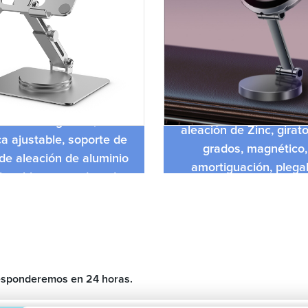
 escritorio para tableta
Soporte para teléfono
n de 360 ​​grados, altura
aleación de Zinc, girat
ca ajustable, soporte de
grados, magnético,
 de aleación de aluminio
amortiguación, plega
plegable para ordenador
salpicadero, para telé
portátil
 responderemos en 24 horas.