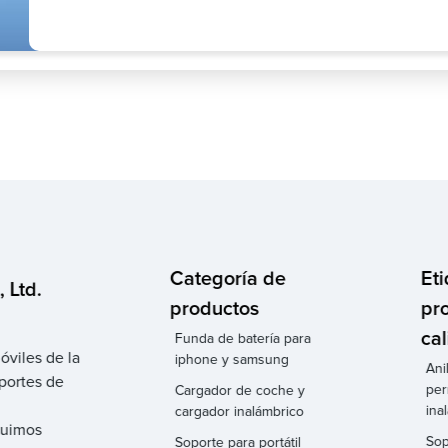
Categoría de
Et
 Ltd.
productos
pr
cal
Funda de batería para
óviles de la
iphone y samsung
Ani
portes de
per
Cargador de coche y
ina
cargador inalámbrico
eguimos
Sop
Soporte para portátil