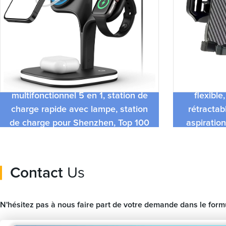
Chargeur magnétique sans fil
Support d
multifonctionnel 5 en 1, station de
flexible
charge rapide avec lampe, station
rétractab
de charge pour Shenzhen, Top 100
aspiratio
populaires
bord pou
Contact
Us
N'hésitez pas à nous faire part de votre demande dans le for