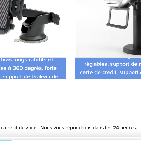
Support de terminal d
e téléphone de voiture
vente pivotant à angle e
, bras longs rotatifs et
réglables, support de
les à 360 degrés, forte
carte de crédit, suppor
n, support de tableau de
de point de vente p
r IPhone, meilleur prix
paiements verif
mulaire ci-dessous. Nous vous répondrons dans les 24 heures.