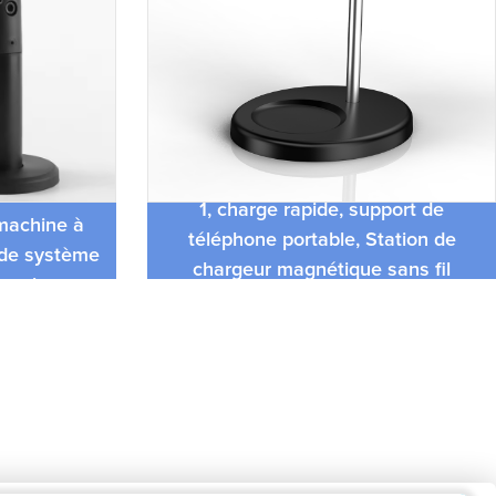
e point de
Support de chargeur sans fil tout-en-
t en hauteur
1, charge rapide, support de
 machine à
téléphone portable, Station de
t de système
chargeur magnétique sans fil
our les
multifonction
one