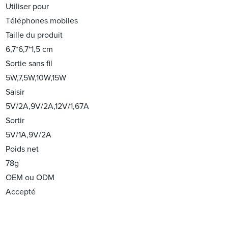
Utiliser pour
Téléphones mobiles
Taille du produit
6,7*6,7*1,5 cm
Sortie sans fil
5W,7,5W,10W,15W
Saisir
5V/2A,9V/2A,12V/1,67A
Sortir
5V/1A,9V/2A
Poids net
78g
OEM ou ODM
Accepté