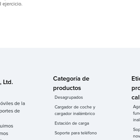
l ejercicio.
Categoría de
Et
 Ltd.
productos
pr
cal
Desagrupados
óviles de la
Aga
Cargador de coche y
portes de
fun
cargador inalámbrico
ina
Estación de carga
eguimos
Sop
amos
Soporte para teléfono
no