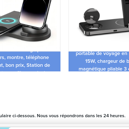
 chargeur rapide 6 en 1
Chargeur sans fil de 
ation de charge pour
portable de voyage en
rs, montre, téléphone
15W, chargeur de 
nt, bon prix, Station de
magnétique pliable 3 
 sans fil pour plusieurs
iphone
appareils
mulaire ci-dessous. Nous vous répondrons dans les 24 heures.