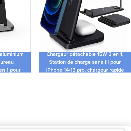
téléphone
 aluminium
Chargeur détachable 15W 3 en 1,
bureau
Station de charge sans fil pour
en 1 pour
iPhone 14/13 pro, chargeur rapide