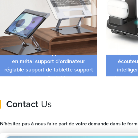
Prix ​​d'usine support d'ordinateur
Support de
Portable pliable support de bureau
15W, St
en métal support d'ordinateur
écouteu
réglable support de tablette support
intellige
d'ordinateur Portable pour
chargement
ordinateur
Contact
Us
N'hésitez pas à nous faire part de votre demande dans le for